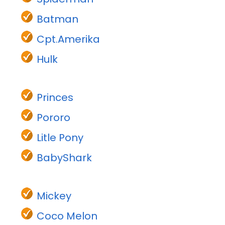
Batman
Cpt.Amerika
Hulk
Princes
Pororo
Litle Pony
BabyShark
Mickey
Coco Melon