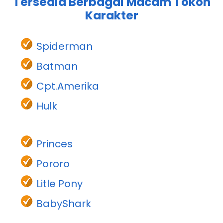
aling Bawah
Tersedia Berbagai Macam Tokoh
Karakter
Spiderman
Batman
Cpt.Amerika
Hulk
Princes
Pororo